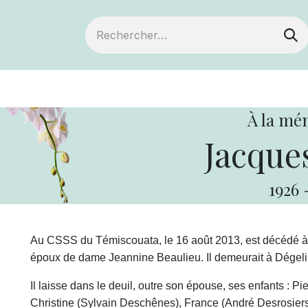
ts
Devenir membre
Votre coopérative
À la mé
Jacque
1926
Au CSSS du Témiscouata, le 16 août 2013, est décédé à 
époux de dame Jeannine Beaulieu. Il demeurait à Dégelis
Il laisse dans le deuil, outre son épouse, ses enfants : P
Christine (Sylvain Deschênes), France (André Desrosiers