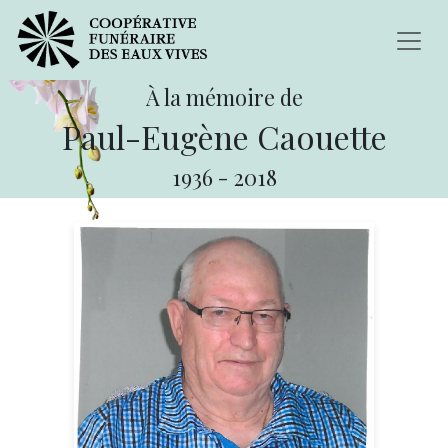
À la mémoire de
Paul-Eugène Caouette
1936
-
2018