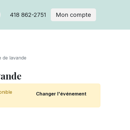
418 862-2751
Mon compte
 de lavande
vande
onible
Changer l'événement