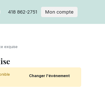
418 862-2751
Mon compte
ce exquise
ise
onible
Changer l'événement