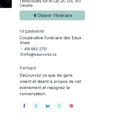
Témiscouata-sur-le-Lac QC G0L 1X0
Canada
Obtenir l'itinéraire
Organisateur
Coopérative funéraire des Eaux
Vives
418 862-2751
info@eauxvives.ca
Partager
Découvrez ce que les gens
voient et disent à propos de cet
événement et rejoignez la
conversation.