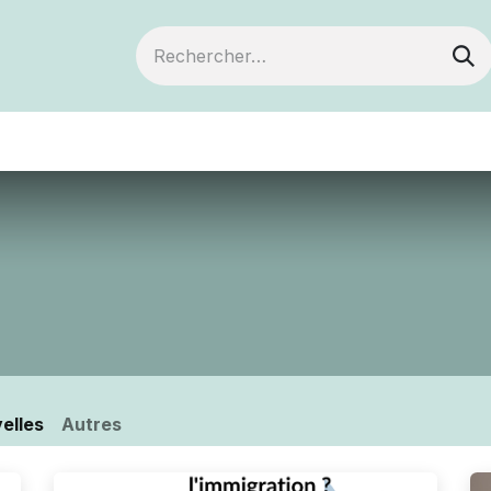
ts
Devenir membre
Votre coopérative
elles
Autres