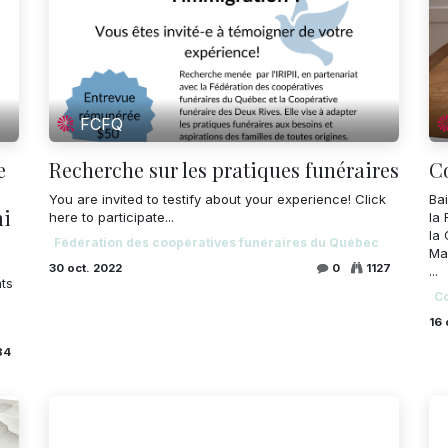
FCFQ
e
Recherche sur les pratiques funéraires
C
You are invited to testify about your experience! Click
Ba
mi
here to participate...
la
la
Fédération des coopératives funéraires du Québec
Ma
30 oct. 2022
0
1127
...
nts
C
16 
84