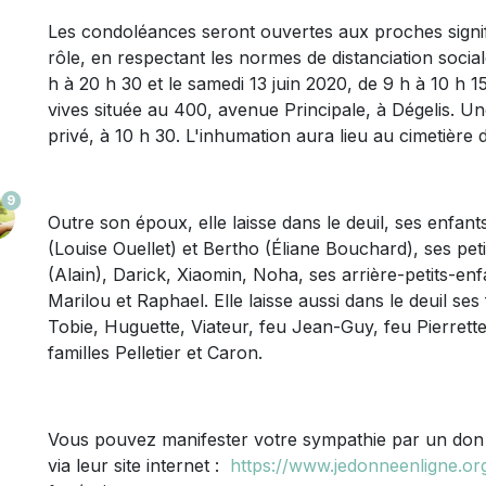
Les condoléances seront ouvertes aux proches signifi
rôle, en respectant les normes de distanciation social
h à 20 h 30 et le samedi 13 juin 2020, de 9 h à 10 h 
vives située au 400, avenue Principale, à Dégelis. U
privé, à 10 h 30. L'inhumation aura lieu au cimetière 
9
Outre son époux, elle laisse dans le deuil, ses enfants
(Louise Ouellet) et Bertho (Éliane Bouchard), ses pet
(Alain), Darick, Xiaomin, Noha, ses arrière-petits-enf
Marilou et Raphael. Elle laisse aussi dans le deuil se
Tobie, Huguette, Viateur, feu Jean-Guy, feu Pierrett
familles Pelletier et Caron.
Vous pouvez manifester votre sympathie par un don 
via leur site internet :
https://www.jedonneenligne.or