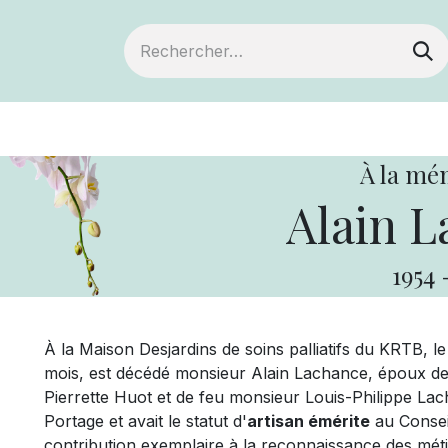
ts
Devenir membre
Votre coopérative
À la mé
Alain L
1954
À la Maison Desjardins de soins palliatifs du KRTB, l
mois, est décédé monsieur Alain Lachance, époux d
Pierrette Huot et de feu monsieur Louis-Philippe La
Portage et avait le statut d'
artisan émérite
au Consei
contribution exemplaire à la reconnaissance des métie