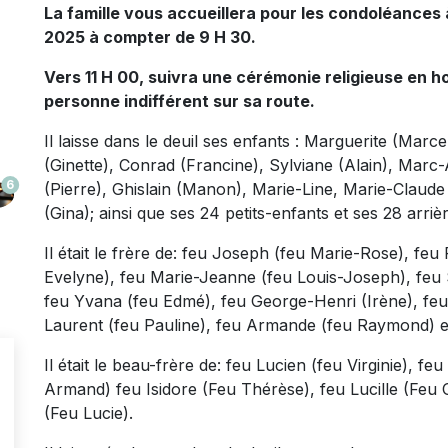
La famille vous accueillera pour les condoléances à
2025 à compter de 9 H 30.
Vers 11 H 00, suivra une cérémonie religieuse en 
personne indifférent sur sa route.
Il laisse dans le deuil ses enfants : Marguerite (Marce
(Ginette), Conrad (Francine), Sylviane (Alain), Marc
6
(Pierre), Ghislain (Manon), Marie-Line, Marie-Claude
(Gina); ainsi que ses 24 petits-enfants et ses 28 arriè
Il était le frère de: feu Joseph (feu Marie-Rose), feu
Evelyne), feu Marie-Jeanne (feu Louis-Joseph), feu 
feu Yvana (feu Edmé), feu George-Henri (Irène), feu 
Laurent (feu Pauline), feu Armande (feu Raymond) et
Il était le beau-frère de: feu Lucien (feu Virginie), f
Armand) feu Isidore (Feu Thérèse), feu Lucille (Feu 
(Feu Lucie).