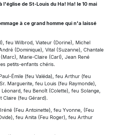
 l'église de St-Louis du Ha! Ha! le 10 mai
hommage à ce grand homme qui n'a laissé
l), feu Wilbrod, Viateur (Dorine), Michel
-André (Dominique), Vital (Suzanne), Chantale
 (Marc), Marie-Claire (Carl), Jean René
res petits-enfants chéris.
 Paul-Émile (feu Valéda), feu Arthur (feu
Sr. Marguerite, feu Louis (feu Raymonde),
Léonard, feu Benoît (Colette), feu Solange,
 Claire (feu Gérard).
eu Iréné (Feu Antoinette), feu Yvonne, (Feu
Ovide), feu Anita (Feu Roger), feu Arthur