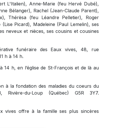
ert L'Italien), Anne-Marie (feu Hervé Dubé),
nne Bélanger), Rachel (Jean-Claude Parent),
), Thérèsa (feu Léandre Pelletier), Roger
 (Lise Picard), Madeleine (Paul Lemelin), ses
ses neveux et nièces, ses cousins et cousines
rative funéraire des Eaux vives, 48, rue
1 h à 14 h.
à 14 h, en l’église de St-François et de là au
n à la fondation des maladies du coeurs du
3, Rivière-du-Loup (Québec) G5R 3Y7.
 vives offre à la famille ses plus sincères