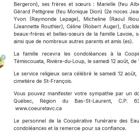
Bergeron), ses frères et sœurs : Marielle (feu Alb
Gérard Pettigrew (feu Monique Dion) (2e noces Jea
Yvon (Raymonde Lepage), Micheline (Raoul Rioux
(Jeannette Routhier), Céline (Robert Auger), Euclide
beaux-frères et belles-sœurs de la famille Lavoie, 
ainsi que de nombreux autres parents et amis (es).
La famille recevra les condoléances à la Coopé
1
Témiscouata, Rivière-du-Loup, le samedi 12 août, de 1
Le service religieux sera célébré le samedi 12 août, 
cimetière de St-François.
Vous pouvez manifester votre sympathie par un do
Québec, Région du Bas-St-Laurent, C.P. 6
www.coeuretavc.ca
Le personnel de la Coopérative funéraire des Eaux
condoléances et la remercie pour sa confiance.