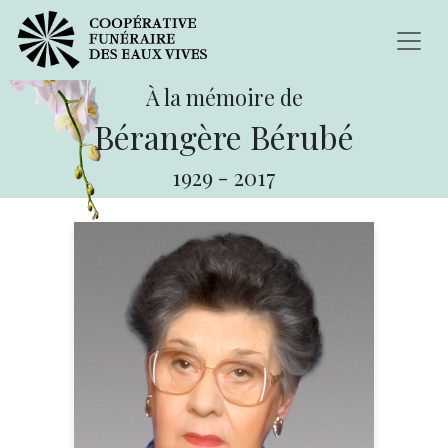
À la mémoire de
Bérangère Bérubé
1929
-
2017