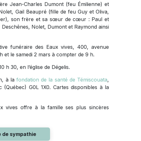
frère Jean-Charles Dumont (feu Émilienne) et
let, Gail Beaupré (fille de feu Guy et Oliva,
lier), son frère et sa sœur de cœur : Paul et
er, Deschênes, Nolet, Dumont et Raymond ainsi
tive funéraire des Eaux vives, 400, avenue
1 h et le samedi 2 mars à compter de 9 h.
0 h 30, en l’église de Dégelis.
n, à la
fondation de la santé de Témiscouata
,
ac (Québec) G0L 1X0. Cartes disponibles à la
 vives offre à la famille ses plus sincères
e de sympathie