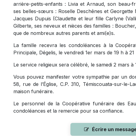
arrière-petits-enfants : Livia et Arnaud, son beau-
ses belles-sœurs : Roselle Deschênes et Georgette No
Jacques Dupuis (Claudette et leur fille Carlyne (Val
Gilberte, ses neveux et nièces des familles : Bouch
que de nombreux autres parents et ami(e)s.
La famille recevra les condoléances à la Coopéra
Principale, Dégelis, le vendredi 1er mars de 19 h à 2
Le service religieux sera célébré, le samedi 2 mars à 1
Vous pouvez manifester votre sympathie par un do
58, rue de l’Église, C.P. 310, Témiscouata-sur-le-L
maison funéraire.
Le personnel de la Coopérative funéraire des Eaux
condoléances et la remercie pour sa confiance.
Écrire un messag