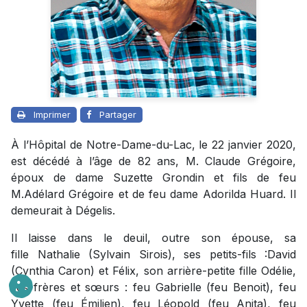
Imprimer
Partager
À l’Hôpital de Notre-Dame-du-Lac, le 22 janvier 2020,
est décédé à l’âge de 82 ans, M. Claude Grégoire,
époux de dame Suzette Grondin et fils de feu
M.Adélard Grégoire et de feu dame Adorilda Huard. Il
demeurait à Dégelis.
Il laisse dans le deuil, outre son épouse, sa
fille Nathalie (Sylvain Sirois), ses petits-fils :David
(Cynthia Caron) et Félix, son arrière-petite fille Odélie,
ses frères et sœurs : feu Gabrielle (feu Benoit), feu
Yvette (feu Émilien), feu Léopold (feu Anita), feu