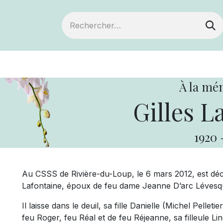
ts
Devenir membre
Votre coopérative
À la mé
Gilles L
1920
Au CSSS de Rivière-du-Loup, le 6 mars 2012, est décéd
Lafontaine, époux de feu dame Jeanne D’arc Lévesque
Il laisse dans le deuil, sa fille Danielle (Michel Pelleti
feu Roger, feu Réal et de feu Réjeanne, sa filleule Lin