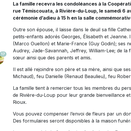
La famille recevra les condoléances à la Coopérat
rue Témiscouata, à Rivière-du-Loup, le samedi 6 av
cérémonie d’adieu à 15 h en la salle commémorativ
Outre son épouse, il laisse dans le deuil sa fille Cath
petits-enfants adorés Georges, Élisabeth et Jeanne. I
(Marco Ouellon) et Marie-France (Guy Godin); ses ne
Audrey, Jade-Savannah, Jeffrey, William-Lee; de la f
17
sœur ainsi que des parents et amis.
Il est allé rejoindre son père et sa mère, ainsi que 
Michaud), feu Danielle (Renaud Beaulieu), feu Robert
La famille tient à remercier tous les membres du pers
de Rivière-du-Loup pour leur grande bienveillance et
Rioux.
Vous pouvez compenser l’envoi de fleurs par un d
Des formulaires seront disponibles à la maison funéra