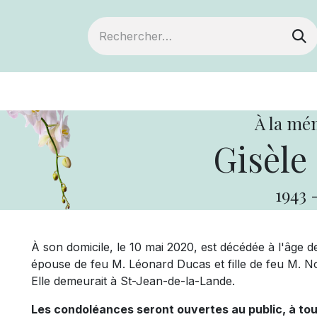
ts
Devenir membre
Votre coopérative
À la mé
Gisèle 
1943
À son domicile, le 10 mai 2020, est décédée à l'âge d
épouse de feu M. Léonard Ducas et fille de feu M. No
Elle demeurait à St-Jean-de-la-Lande.
Les condoléances seront ouvertes au public
, à to