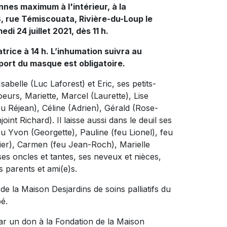
nnes maximum à l'intérieur, à la
, rue Témiscouata, Rivière-du-Loup le
edi 24 juillet 2021, dès 11 h.
atrice à 14 h. L’inhumation suivra au
 port du masque est obligatoire.
sabelle (Luc Laforest) et Eric, ses petits-
oeurs, Mariette, Marcel (Laurette), Lise
u Réjean), Céline (Adrien), Gérald (Rose-
int Richard). Il laisse aussi dans le deuil ses
eu Yvon (Georgette), Pauline (feu Lionel), feu
rier), Carmen (feu Jean-Roch), Marielle
ses oncles et tantes, ses neveux et nièces,
 parents et ami(e)s.
de la Maison Desjardins de soins palliatifs du
é.
r un don à la Fondation de la Maison