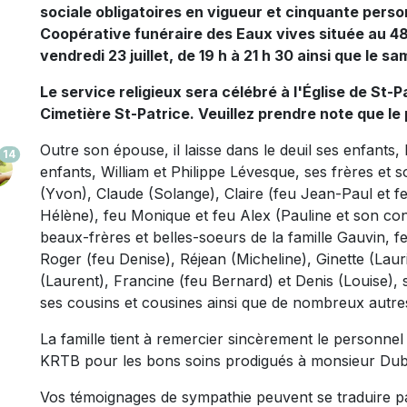
sociale obligatoires en vigueur et cinquante perso
Coopérative funéraire des Eaux vives située au 48
vendredi 23 juillet, de 19 h à 21 h 30 ainsi que le sam
Le service religieux sera célébré à l'Église de St-P
Cimetière St-Patrice. Veuillez prendre note que le
Outre son épouse, il laisse dans le deuil ses enfants, I
14
enfants, William et Philippe Lévesque, ses frères et s
(Yvon), Claude (Solange), Claire (feu Jean-Paul et fe
Hélène), feu Monique et feu Alex (Pauline et son conjo
beaux-frères et belles-soeurs de la famille Gauvin, f
Roger (feu Denise), Réjean (Micheline), Ginette (Lau
(Laurent), Francine (feu Bernard) et Denis (Louise), 
ses cousins et cousines ainsi que de nombreux autres
La famille tient à remercier sincèrement le personnel 
KRTB pour les bons soins prodigués à monsieur Dub
Vos témoignages de sympathie peuvent se traduire pa