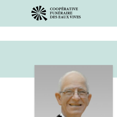
Avis de décès
Services offer