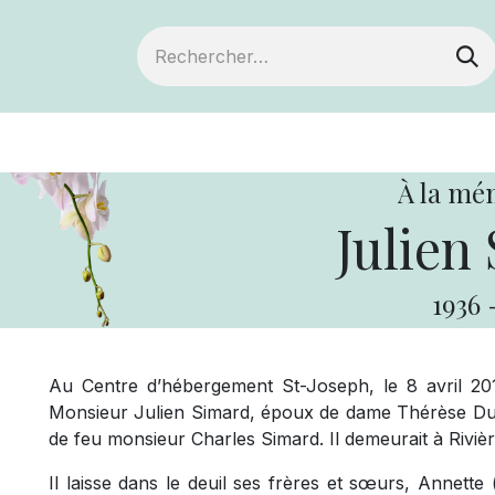
ts
Devenir membre
Votre coopérative
À la mé
Julien
1936
Au Centre d’hébergement St-Joseph, le 8 avril 201
Monsieur Julien Simard, époux de dame Thérèse Dup
de feu monsieur Charles Simard. Il demeurait à Riviè
Il laisse dans le deuil ses frères et sœurs, Annett