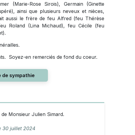
er (Marie-Rose Sirois), Germain (Ginette
péré), ainsi que plusieurs neveux et nièces,
ait aussi le frère de feu Alfred (feu Thérèse
eu Roland (Lina Michaud), feu Cécile (feu
t).
érailles.
nts. Soyez-en remerciés de fond du coeur.
e de sympathie
e de Monsieur Julien Simard.
e
30 juillet 2024