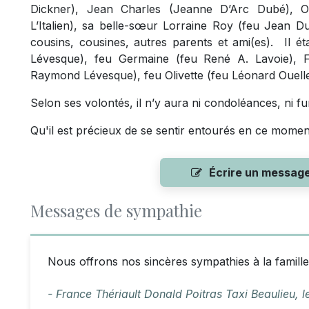
Dickner), Jean Charles (Jeanne D’Arc Dubé), Om
L’Italien), sa belle-sœur Lorraine Roy (feu Jean Du
cousins, cousines, autres parents et ami(es). Il ét
Lévesque), feu Germaine (feu René A. Lavoie), F
Raymond Lévesque), feu Olivette (feu Léonard Ouelle
Selon ses volontés, il n’y aura ni condoléances, ni fun
Qu'il est précieux de se sentir entourés en ce mome
Écrire un messag
Messages de sympathie
Nous offrons nos sincères sympathies à la famill
- France Thériault Donald Poitras Taxi Beaulieu,
l