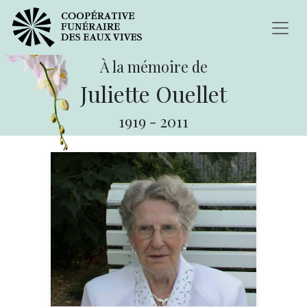
À la mémoire de
Juliette Ouellet
1919
-
2011