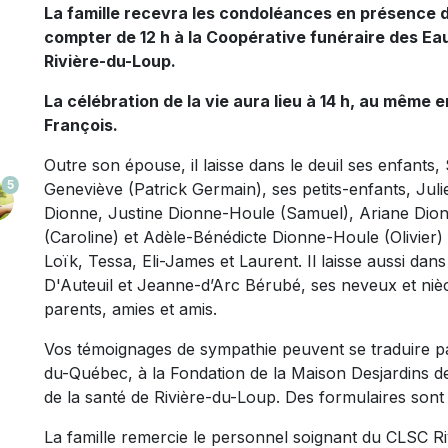
La famille recevra les condoléances en présence 
compter de 12 h
à la Coopérative funéraire des Ea
Rivière-du-Loup.
La célébration de la vie aura lieu à 14 h, au même 
François.
Outre son épouse, il laisse dans le deuil ses enfants
5
Geneviève (Patrick Germain), ses petits-enfants, Ju
Dionne, Justine Dionne-Houle (Samuel), Ariane Dio
(Caroline) et Adèle-Bénédicte Dionne-Houle (Olivier) a
Loïk, Tessa, Eli-James et Laurent. Il laisse aussi dan
D'Auteuil et Jeanne-d’Arc Bérubé, ses neveux et nièc
parents, amies et amis.
Vos témoignages de sympathie peuvent se traduire par
du-Québec, à la Fondation de la Maison Desjardins de
de la santé de Rivière-du-Loup. Des formulaires sont 
La famille remercie le personnel soignant du CLSC Ri