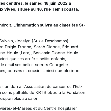
des cendres,
le samedi 18 juin 2022 à
ux vives, située au 48, rue Témiscouata,
endroit. L'inhumation suivra au cimetière St-
, Sylvain, Jocelyn (Suzie Deschamps),
lien Daigle-Dionne, Sarah Dionne, Édouard
nne-Houle (Lara), Benjamin Dionne-Houle
insi que ses arrière-petits-enfants,
s le deuil ses belles-soeurs Georgette
es, cousins et cousines ainsi que plusieurs
 un don à l’Association du cancer de l’Est-
 soins palliatifs du KRTB et/ou à la Fondation
disponibles au salon.
vières-et-Marées et du Centre hospitalier