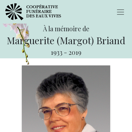
À la mémoire de
Marguerite (Margot) Briand
1933
-
2019