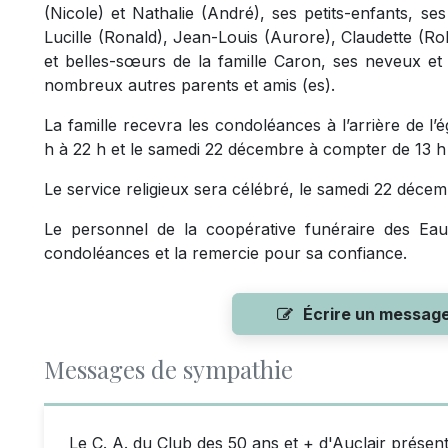
(Nicole) et Nathalie (André), ses petits-enfants, ses
Lucille (Ronald), Jean-Louis (Aurore), Claudette (Ro
et belles-sœurs de la famille Caron, ses neveux et 
nombreux autres parents et amis (es).
La famille recevra les condoléances à l’arrière de l’
h à 22 h et le samedi 22 décembre à compter de 13 h
Le service religieux sera célébré, le samedi 22 décembr
Le personnel de la coopérative funéraire des Eaux
condoléances et la remercie pour sa confiance.
Écrire un messag
Messages de sympathie
Le C. A. du Club des 50 ans et + d'Auclair prése