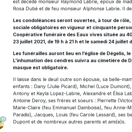
est décédé monsieur Raymond Labrie, époux de mad
Rosa Dubé et de feu monsieur Alphonse Labrie. Il de
Les condoléances seront ouvertes, à tour de rôle,
sociale obligatoires en vigueur et cinquante perso
Coopérative funéraire des Eaux vives située au 400
23 juillet 2021, de 19 h à 21 h et le samedi 24 juillet 
Les funérailles auront lieu en l’église de Dégelis, le
L’inhumation des cendres suivra au cimetière de Dé
masque est obligatoire.
Il laisse dans le deuil outre son épouse, sa belle-m
enfants : Dany (Julie Picard), Michel (Luce Dumont), 
Antony et Keyla Lopez-Labrie, Alexandre et Élisa Lab
Antoine Deroy, ses frères et soeurs : Pierrette (Vict
Marie-Claire (feu Emmanuel Damboise), feu Anne-Mar
Paradis), Jacques, Louis (feu Carole Lessard), ses be
13
Dupont et de nombreux autres parents et ami(e)s.