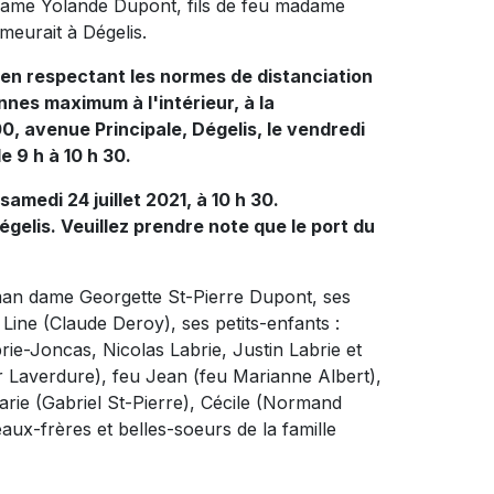
ame Yolande Dupont, fils de feu madame
meurait à Dégelis.
 en respectant les normes de distanciation
nnes maximum à l'intérieur, à la
, avenue Principale, Dégelis, le vendredi
de 9 h à 10 h 30.
 samedi 24 juillet 2021, à 10 h 30.
gelis. Veuillez prendre note que le port du
aman dame Georgette St-Pierre Dupont, ses
Line (Claude Deroy), ses petits-enfants :
rie-Joncas, Nicolas Labrie, Justin Labrie et
or Laverdure), feu Jean (feu Marianne Albert),
ie (Gabriel St-Pierre), Cécile (Normand
aux-frères et belles-soeurs de la famille