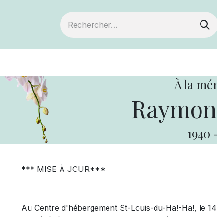
ts
Devenir membre
Votre coopérative
À la mé
Raymond
1940
*** MISE À JOUR***
Au Centre d'hébergement St-Louis-du-Ha!-Ha!, le 14 