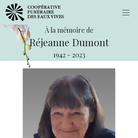
À la mémoire de
Réjeanne Dumont
1942
-
2023