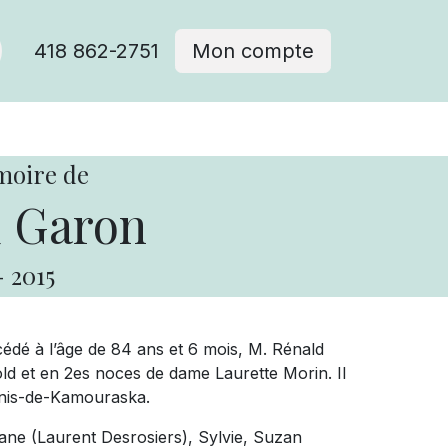
418 862-2751
Mon compte
moire de
 Garon
-
2015
édé à l’âge de 84 ans et 6 mois, M. Rénald
d et en 2es noces de dame Laurette Morin. Il
enis-de-Kamouraska.
 Diane (Laurent Desrosiers), Sylvie, Suzan