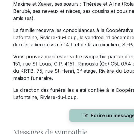
Maxime et Xavier, ses sœurs : Thérèse et Aline (Rola
Bérubé, ses neveux et nièces, ses cousins et cousin
amis (es).
La famille recevra les condoléances à la Coopérative
Lafontaine, Rivière-du-Loup, le vendredi 11 décembr
dernier adieu suivra à 14 h et de là au cimetière St-Pa
Vous pouvez manifester votre sympathie par un don à
151, rue St-Louis, C.P. 4151, Rimouski (Qc) G5L 0A4 
e
du KRTB, 75, rue St-Henri, 3
étage, Rivière-du-Loup
maison funéraire.
La direction des funérailles a été confiée à la Coopér
Lafontaine, Rivière-du-Loup.
Écrire un messag
Messages de sympathie