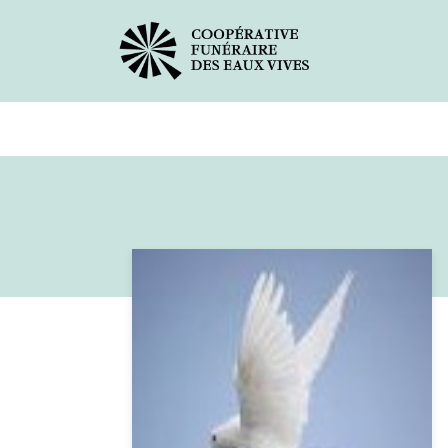
Avis de décès
Services offer