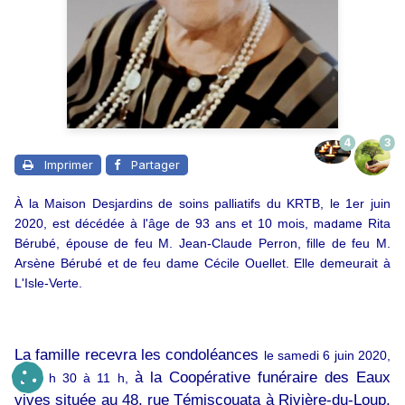
4
3
Imprimer
Partager
À la
Maison Desjardins de soins palliatifs du KRTB, le 1er juin
2020, est décédé
e
à l'âge de 93 ans et 10 mois,
madame
Rita
Bérubé, épouse de feu M.
Jean-Claude Perron,
fille de feu M.
Arsène Bérubé et de
feu
dame
Cécile Ouellet
.
Elle
demeurait à
L'Isle-Verte.
La famille recevra les condoléances
le samedi 6 juin 2020,
à la Coopérative funéraire des Eaux
de 9 h 30 à 11 h,
vives située au 48, rue Témiscouata à Rivière-du-Loup.