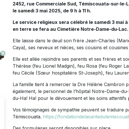
2452, rue Commerciale Sud, Témiscouata-sur-le-Lac
le samedi 3 mai 2025, de 9 h à 11 h.
Le service religieux sera célébré le samedi 3 mai à
en terre se fera au Cimetière Notre-Dame-du-Lac.
Elle laisse dans le deuil son frère Jean-Charles (Mar
Caya), ses neveux et nièces, ses cousins et cousines
9
Elle est allée rejoindre ses parents et ses frères et 
Thérèse (feu Lionel Madgin), feu Rosa (feu Roger La
feu Cécile (Sœur hospitalière St-Joseph), feu Lauren
La famille tient à remercier la Dre Hélène Cambron po
également, le personnel de l’hôpital Notre-Dame-du-
du-Ha! Ha! pour le dévouement et les soins attentifs
Vos témoignages de sympathie peuvent se traduire pa
Témiscouata.
https://fondationdelasantedutemiscouat
Des formulaires seront disponibles sur place.