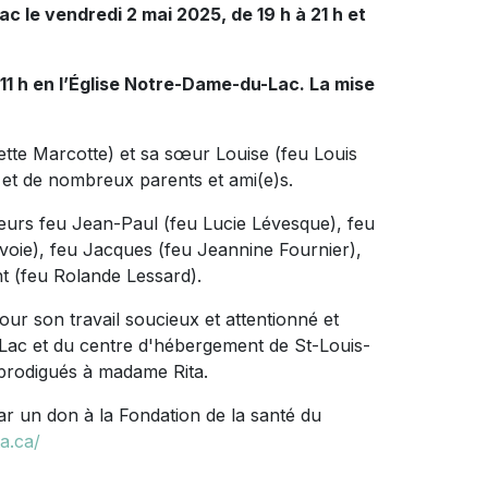
 le vendredi 2 mai 2025, de 19 h à 21 h et
 11 h en l’Église Notre-Dame-du-Lac. La mise
iette Marcotte) et sa sœur Louise (feu Louis
 et de nombreux parents et ami(e)s.
soeurs feu Jean-Paul (feu Lucie Lévesque), feu
voie), feu Jacques (feu Jeannine Fournier),
t (feu Rolande Lessard).
ur son travail soucieux et attentionné et
Lac et du centre d'hébergement de St-Louis-
 prodigués à madame Rita.
r un don à la Fondation de la santé du
a.ca/