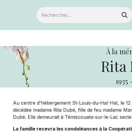
ts
Devenir membre
Votre coopérative
À la mé
Rita
1935
Au centre d'hébergement St-Louis-du-Ha!-Ha!, le 12 av
décédée madame Rita Dubé, fille de feu madame Mari
Dubé. Elle demeurait à Témiscouata-sur-le-Lac sec
La famille recevra les condoléances à la Coopérat