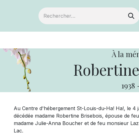
ts
Devenir membre
Votre coopérative
À la mé
Robertine
1938
Au Centre d'hébergement St-Louis-du-Ha! Ha!, le 4 jan
décédée madame Robertine Brisebois, épouse de feu 
madame Julie-Anna Boucher et de feu monsieur Lazar
Lac.