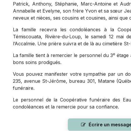
Patrick, Anthony, Stéphanie, Marc-Antoine et Audrey,
Annabelle et Evelyne, son frère Yvon et sa sœur Jea
neveux et nièces, ses cousins et cousines, ainsi que
La famille recevra les condoléances à la Coopé
Témiscouata, Rivière-du-Loup, le samedi 12 mai 
l’Accalmie. Une prière suivra et de là au cimetière St-
e
La famille tient à remercier le personnel du 3
étage 
bons soins prodigués.
Vous pouvez manifester votre sympathie par un don
235, avenue St-Jérôme, bureau 301, Matane (Québe
funéraire.
Le personnel de la Coopérative funéraire des Eaux
condoléances et la remercie pour sa confiance.
Écrire un messag