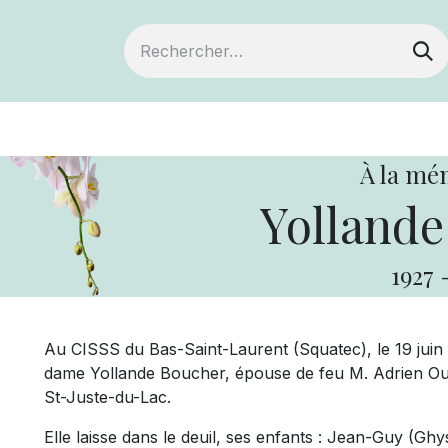
ts
Devenir membre
Votre coopérative
À la mé
Yollande
1927
Au CISSS du Bas-Saint-Laurent (Squatec), le 19 juin 2
dame Yollande Boucher, épouse de feu M. Adrien Ouel
St-Juste-du-Lac.
Elle laisse dans le deuil, ses enfants : Jean-Guy (Ghy