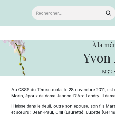
ts
Devenir membre
Votre coopérative
À la mé
Yvon 
1932
Au CSSS du Témiscouata, le 28 novembre 2011, est d
Morin, époux de dame Jeanne-D'Arc Landry. Il deme
Il laisse dans le deuil, outre son épouse, son fils Mart
et sœurs : Jean-Paul, Onil (Laurette), Lucette (Germ