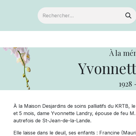
ts
Devenir membre
Votre coopérative
À la mé
Yvonnett
1928
À la Maison Desjardins de soins palliatifs du KRTB, l
et 5 mois, dame Yvonnette Landry, épouse de feu M. C
autrefois de St-Jean-de-la-Lande.
Elle laisse dans le deuil, ses enfants : Francine (Mau