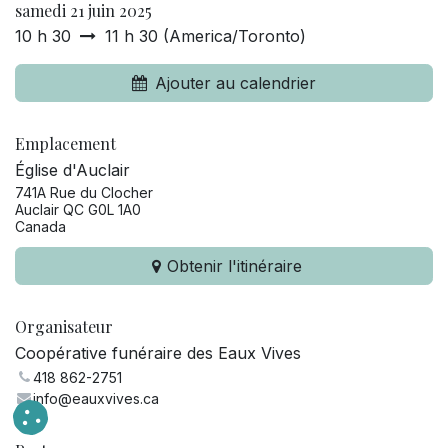
samedi 21 juin 2025
10 h 30
11 h 30
(
America/Toronto
)
Ajouter au calendrier
Emplacement
Église d'Auclair
741A Rue du Clocher
Auclair QC G0L 1A0
Canada
Obtenir l'itinéraire
Organisateur
Coopérative funéraire des Eaux Vives
418 862-2751
info@eauxvives.ca