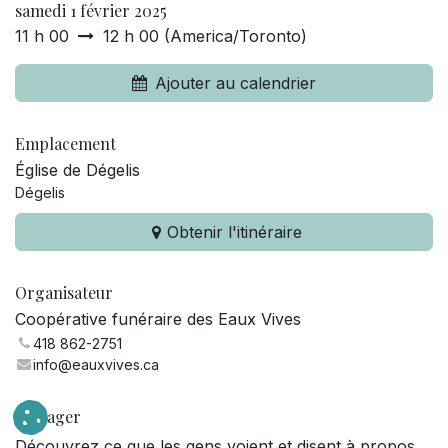
samedi 1 février 2025
11 h 00
12 h 00
(
America/Toronto
)
Ajouter au calendrier
Emplacement
Église de Dégelis
Dégelis
Obtenir l'itinéraire
Organisateur
Coopérative funéraire des Eaux Vives
418 862-2751
info@eauxvives.ca
Partager
Découvrez ce que les gens voient et disent à propos