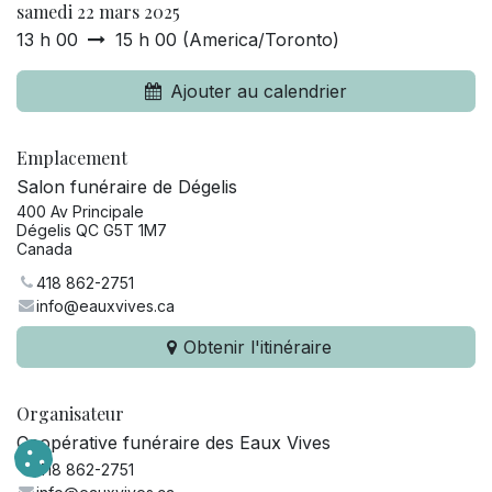
samedi 22 mars 2025
13 h 00
15 h 00
(
America/Toronto
)
Ajouter au calendrier
Emplacement
Salon funéraire de Dégelis
400 Av Principale
Dégelis QC G5T 1M7
Canada
418 862-2751
info@eauxvives.ca
Obtenir l'itinéraire
Organisateur
Coopérative funéraire des Eaux Vives
418 862-2751