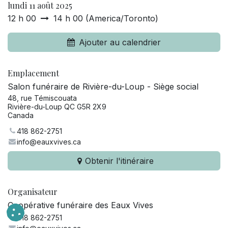
lundi 11 août 2025
12 h 00
14 h 00
(
America/Toronto
)
Ajouter au calendrier
Emplacement
Salon funéraire de Rivière-du-Loup - Siège social
48, rue Témiscouata
Rivière-du-Loup QC G5R 2X9
Canada
418 862-2751
info@eauxvives.ca
Obtenir l'itinéraire
Organisateur
Coopérative funéraire des Eaux Vives
418 862-2751